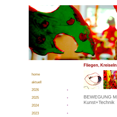
Fliegen, Kreiseln
home
aktuell
2026
BEWEGUNG MA
2025
Kunst+Technik
2024
2023